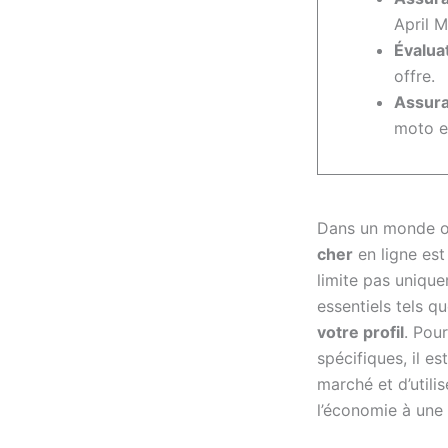
April 
Évalua
offre.
Assura
moto e
Dans un monde où
cher
en ligne est
limite pas unique
essentiels tels q
votre profil
. Pou
spécifiques, il es
marché et d’utilis
l’économie à une