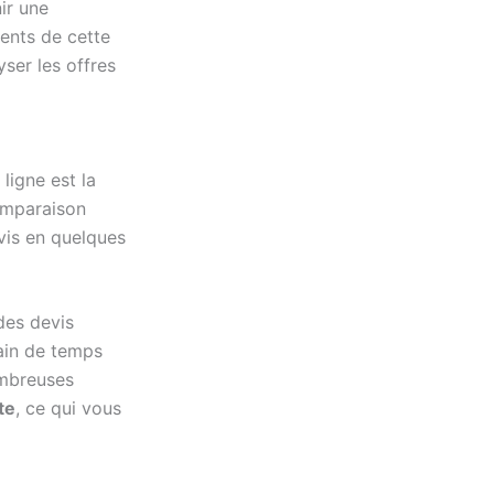
ir une
ents de cette
ser les offres
ligne est la
comparaison
evis en quelques
des devis
ain de temps
ombreuses
te
, ce qui vous