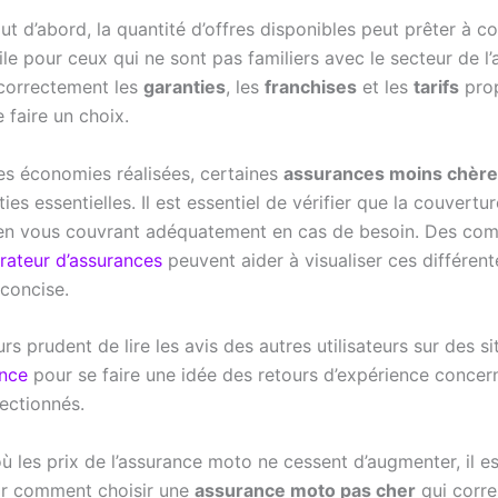
ut d’abord, la quantité d’offres disponibles peut prêter à c
cile pour ceux qui ne sont pas familiers avec le secteur de l’
 correctement les
garanties
, les
franchises
et les
tarifs
prop
 faire un choix.
les économies réalisées, certaines
assurances moins chèr
ies essentielles. Il est essentiel de vérifier que la couvertu
en vous couvrant adéquatement en cas de besoin. Des com
rateur d’assurances
peuvent aider à visualiser ces différen
 concise.
ours prudent de lire les avis des autres utilisateurs sur des
nce
pour se faire une idée des retours d’expérience concern
ectionnés.
les prix de l’assurance moto ne cessent d’augmenter, il est
ir comment choisir une
assurance moto pas cher
qui corre