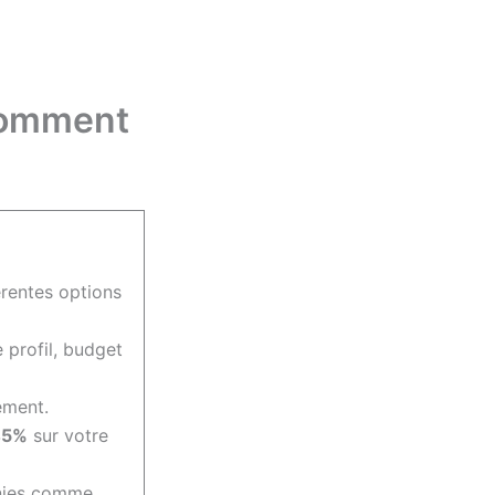
 comment
érentes options
 profil, budget
ement.
45%
sur votre
nies comme