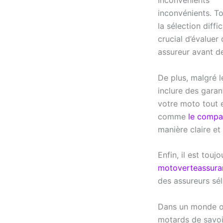
Inconvénients
inconvénients. To
la sélection diffi
crucial d’évaluer
assureur avant de
De plus, malgré 
inclure des garant
votre moto tout 
comme
le compa
manière claire et
Enfin, il est touj
motoverteassura
des assureurs sél
Dans un monde où 
motards de savo