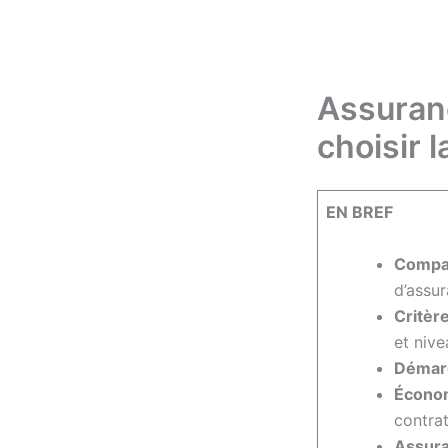
Assuran
choisir 
EN BREF
Compar
d’assur
Critèr
et nive
Démar
Économ
contrat
Assur