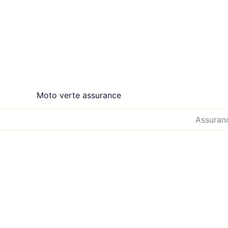
Aller
au
contenu
Moto verte assurance
Assuranc